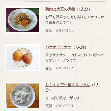
鶏肉と大豆の煮物
（1人分）
お豆も野菜もお肉も美味しく食べられ
て栄養満点です♪
更新：2017/01/05
バナナドーナツ
（1人分）
外はサクサク、中はふんわりのほんの
り甘いドーナツです。
更新：2016/11/04
しらすと三つ葉入りごはん
（1人
分）
さっぱり混ぜご飯です。
更新：2016/09/01