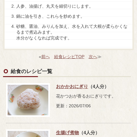
人参、油揚げ、丸天を細切りにします。
鍋に油を引き、これらを炒めます。
砂糖、醤油、みりんを加え、水を入れて大根が柔らかくな
るまで煮込みます。
水分がなくなれば完成です。
«
前へ
給食レシピTOP
次へ
≫
給食のレシピ一覧
おかかおにぎり
（4人分）
花かつおが香るおにぎりです。
更新：2026/07/06
生揚げ煮物
（4人分）