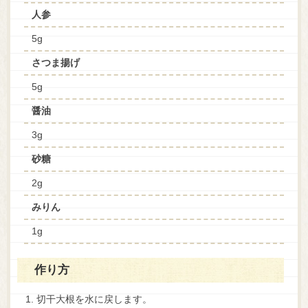
人参
5g
さつま揚げ
5g
醤油
3g
砂糖
2g
みりん
1g
作り方
切干大根を水に戻します。