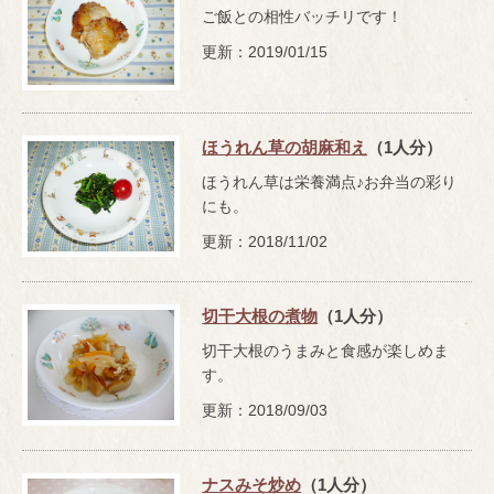
ご飯との相性バッチリです！
更新：2019/01/15
ほうれん草の胡麻和え
（1人分）
ほうれん草は栄養満点♪お弁当の彩り
にも。
更新：2018/11/02
切干大根の煮物
（1人分）
切干大根のうまみと食感が楽しめま
す。
更新：2018/09/03
ナスみそ炒め
（1人分）