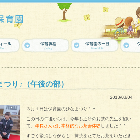
まつり♪（午後の部）
2013/03/04
３月１日は保育園のひなまつり＾＾
この日の午後からは、今年も近所のお茶の先生を招い
て、
年長さんだけ本格的なお茶会体験
しました＾＾
すごく緊張しながらも、抹茶をたてたお茶をいただき